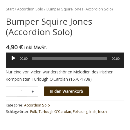
Start
/
Accordion Solo
/ Bumper Squire Jones (Accordion Solo)
Bumper Squire Jones
(Accordion Solo)
4,90
€
inkl.MwSt.
00:00
00:00
Audio-
Player
Nur eine von vielen wunderschönen Melodien des irischen
Komponisten Turlough O’Carolan (1670-1738)
Minus
Bumper
Plus
In den Warenkorb
-
+
Quantity
Squire
Quantity
Jones
Kategorie:
Accordion Solo
(Accordion
Schlagwörter:
Folk
,
Turlough O'Carolan
,
Folksong
,
Irish
,
Irisch
Solo)
Menge