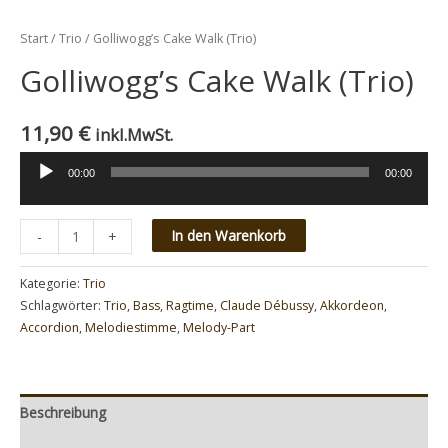
Start
/
Trio
/ Golliwogg’s Cake Walk (Trio)
Golliwogg’s Cake Walk (Trio)
11,90
€
inkl.MwSt.
00:00
00:00
Audio-
Player
Minus
Golliwogg's
Plus
In den Warenkorb
-
+
Quantity
Cake
Quantity
Walk
Kategorie:
Trio
(Trio)
Schlagwörter:
Trio
,
Bass
,
Ragtime
,
Claude Débussy
,
Akkordeon
,
Accordion
,
Melodiestimme
,
Melody-Part
Menge
Beschreibung