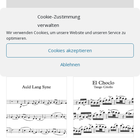
Zusätzliche Information
Rezensionen (0)
Cookie-Zustimmung
verwalten
Stilisierter “Ragtime” von Claude Débussy aus dem Jahre 1908,
Wir verwenden Cookies, um unsere Website und unseren Service zu
arrangiert für Trio (Melodiestimme in B und C, Akkordeon,
optimieren.
Bass)
Cookies akzeptieren
Ablehnen
Ähnliche Produkte