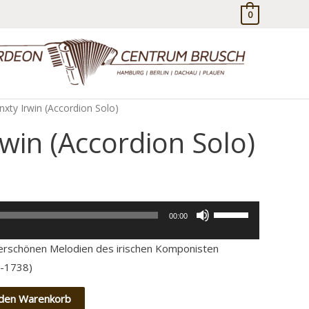
0
nxty Irwin (Accordion Solo)
rwin (Accordion Solo)
Pfeiltasten
00:00
Hoch/Runter
derschönen Melodien des irischen Komponisten
benutzen,
0-1738)
um
die
 den Warenkorb
Lautstärke