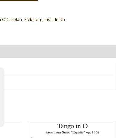
zu
regeln.
h O'Carolan
,
Folksong
,
Irish
,
Irisch