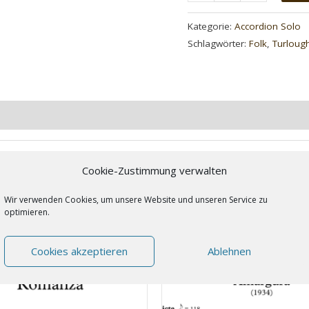
Quantity
Irwin
Quantity
(Accordion
Kategorie:
Accordion Solo
Solo)
Schlagwörter:
Folk
,
Turloug
Menge
Cookie-Zustimmung verwalten
Wir verwenden Cookies, um unsere Website und unseren Service zu
optimieren.
Cookies akzeptieren
Ablehnen