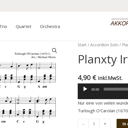
Trio
Quartet
Orchestra
Start
/
Accordion Solo
/ Pla
Planxty I
4,90
€
inkl.MwSt.
00:00
Audio-
Player
Nur eine von vielen wun
Turlough O’Carolan (167
Minus
Planxty
Plus
-
+
In