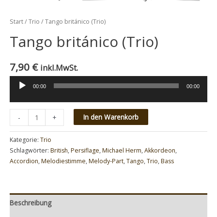
Start
/
Trio
/ Tango británico (Trio)
Tango británico (Trio)
7,90
€
inkl.MwSt.
00:00
00:00
Audio-
Player
Minus
Tango
Plus
In den Warenkorb
-
+
Quantity
británico
Quantity
(Trio)
Kategorie:
Trio
Menge
Schlagwörter:
British
,
Persiflage
,
Michael Herm
,
Akkordeon
,
Accordion
,
Melodiestimme
,
Melody-Part
,
Tango
,
Trio
,
Bass
Beschreibung