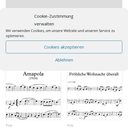
Zusätzliche Information
Rezensionen (0)
Cookie-Zustimmung
verwalten
Tango-Leidenschaft VERY British – ein Kuriosum! Arrangement
Wir verwenden Cookies, um unsere Website und unseren Service zu
für Trio (Melodiestimme in B und C, Akkordeon, Bass)
optimieren.
Cookies akzeptieren
Ähnliche Produkte
Ablehnen
Trio
Trio