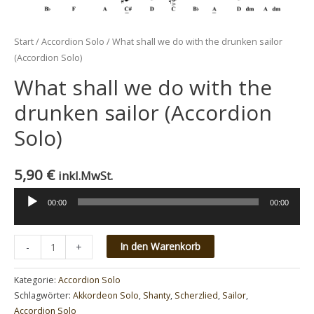
Start
/
Accordion Solo
/ What shall we do with the drunken sailor
(Accordion Solo)
What shall we do with the
drunken sailor (Accordion
Solo)
5,90
€
inkl.MwSt.
00:00
00:00
Audio-
Player
Minus
What
Plus
In den Warenkorb
-
+
Quantity
shall
Quantity
we
Kategorie:
Accordion Solo
do
Schlagwörter:
Akkordeon Solo
,
Shanty
,
Scherzlied
,
Sailor
,
Accordion Solo
with