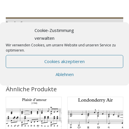
the
drunken
sailor
Beschreibung
(Accordion
Cookie-Zustimmung
Zusätzliche Information
Solo)
verwalten
Menge
Wir verwenden Cookies, um unsere Website und unseren Service zu
Rezensionen (0)
optimieren.
Weltweit bekanntes, traditionelles Scherzlied, hier im
Cookies akzeptieren
Arrangement für Akkordeon solo
Ablehnen
Ähnliche Produkte