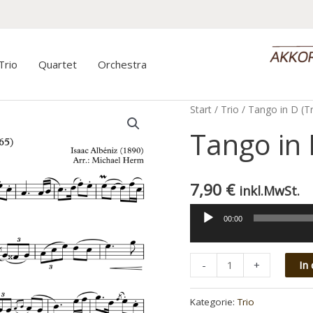
Trio
Quartet
Orchestra
Start
/
Trio
/ Tango in D (Tr
Tango in 
7,90
€
inkl.MwSt.
00:00
Audio-
Player
Minus
Tango
Plus
-
+
In
Quantity
in
Quantity
D
Kategorie:
Trio