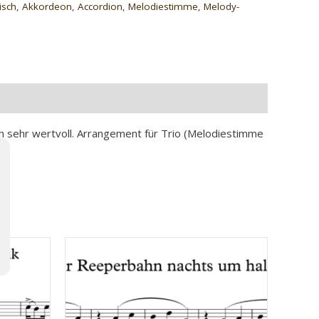
isch
,
Akkordeon
,
Accordion
,
Melodiestimme
,
Melody-
zu
regeln.
ch sehr wertvoll. Arrangement für Trio (Melodiestimme