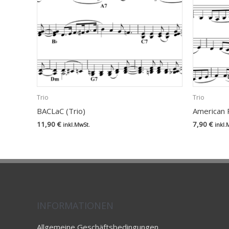
Trio
Trio
BACLaC (Trio)
American P
11,90
€
7,90
€
inkl.MwSt.
inkl.
INFORMATIONEN
Allgemeine Geschäftsbedingungen